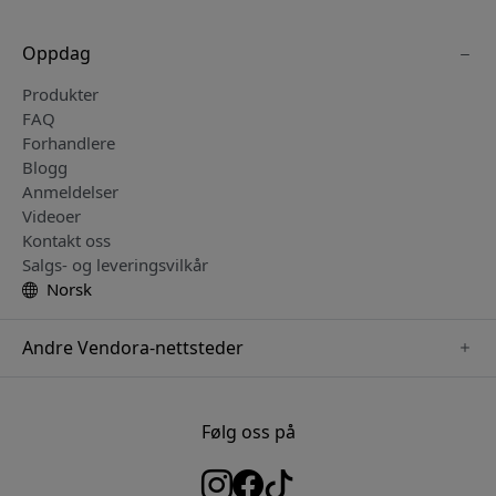
Oppdag
Produkter
FAQ
Forhandlere
Blogg
Anmeldelser
Videoer
Kontakt oss
Salgs- og leveringsvilkår
Norsk
Andre Vendora-nettsteder
www.herqs.se
www.paperlike.se
Følg oss på
www.alogic.se
www.satechi.se
www.pipetto.se