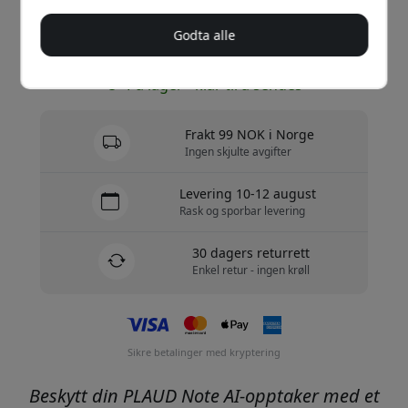
Godta alle
Kjøp nå
På lager - klar til å sendes
Frakt 99 NOK i Norge
Ingen skjulte avgifter
Levering 10-12 august
Rask og sporbar levering
30 dagers returrett
Enkel retur - ingen krøll
Sikre betalinger med kryptering
Beskytt din PLAUD Note AI-opptaker med et