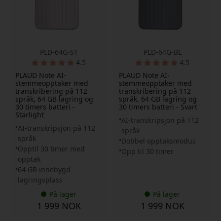
PLD-64G-ST
PLD-64G-BL
4.5
4.5
PLAUD Note AI-
PLAUD Note AI-
stemmeopptaker med
stemmeopptaker med
transkribering på 112
transkribering på 112
språk, 64 GB lagring og
språk, 64 GB lagring og
30 timers batteri -
30 timers batteri - Svart
Starlight
AI-transkripsjon på 112
AI-transkripsjon på 112
språk
språk
Dobbel opptaksmodus
Opptil 30 timer med
Opp til 30 timer
opptak
64 GB innebygd
lagringsplass
På lager
På lager
1 999 NOK
1 999 NOK