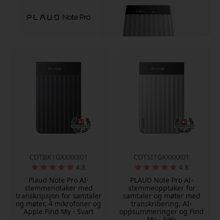
CDTBK1GXXXXX01
CDTSI1GXXXXX01
4.8
4.8
Plaud Note Pro AI-
PLAUD Note Pro AI-
stemmenotaker med
stemmeopptaker for
transkripsjon for samtaler
samtaler og møter med
og møter, 4 mikrofoner og
transkribering, AI-
Apple Find My - Svart
oppsummeringer og Find
My - Sølv