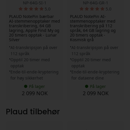
NP-64G-SI-1
NP-64G-GR-1
5.0
5.0
PLAUD NotePin bærbar
PLAUD NotePin AI-
AI-stemmenopptaker med
stemmenopptaker med
transkribering, 64 GB
transkribering på 112
lagring, Apple Find My og
språk, 64 GB lagring og
20 timers opptak - Lunar
20 timers opptak -
Silver
Kosmisk grå
AI-transkripsjon på over
AI-transkripsjon på over
112 språk
112 språk
Opptil 20 timer med
Opptil 20 timer med
opptak
opptak
Ende-til-ende-kryptering
Ende-til-ende-kryptering
for høy sikkerhet
for dataene dine
På lager
På lager
2 099 NOK
2 099 NOK
Plaud tilbehør