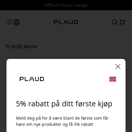
Offisiell Plaud i Norge
PLAUD Note
🎉 Din rabattkode:
5% rabatt på ditt første kjøp
Meld deg på for å være blant de første som får
høre om nye produkter og få 5% rabatt
Bruk denne koden i kassen for å få 5% rabatt.