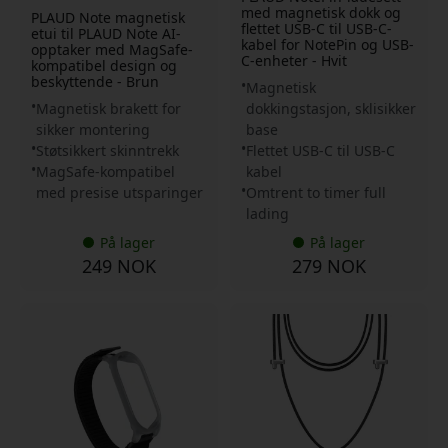
med magnetisk dokk og
PLAUD Note magnetisk
flettet USB-C til USB-C-
etui til PLAUD Note AI-
kabel for NotePin og USB-
opptaker med MagSafe-
C-enheter - Hvit
kompatibel design og
beskyttende - Brun
Magnetisk
Magnetisk brakett for
dokkingstasjon, sklisikker
sikker montering
base
Støtsikkert skinntrekk
Flettet USB-C til USB-C
MagSafe-kompatibel
kabel
med presise utsparinger
Omtrent to timer full
lading
På lager
På lager
249 NOK
279 NOK