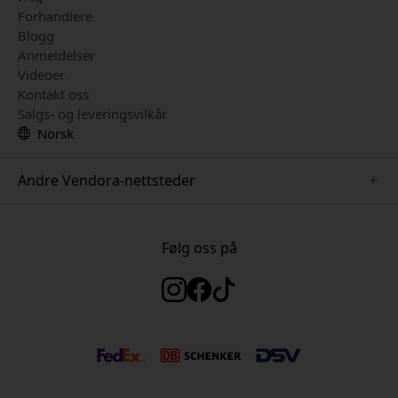
Forhandlere
Blogg
Anmeldelser
Videoer
Kontakt oss
Salgs- og leveringsvilkår
Norsk
Andre Vendora-nettsteder
www.herqs.se
www.paperlike.se
Følg oss på
www.alogic.se
www.satechi.se
www.pipetto.se
www.mujjo.se
www.nordicsmartlight.se