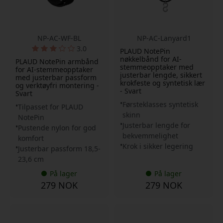
NP-AC-WF-BL
NP-AC-Lanyard1
3.0
PLAUD NotePin
nøkkelbånd for AI-
PLAUD NotePin armbånd
stemmeopptaker med
for AI-stemmeopptaker
justerbar lengde, sikkert
med justerbar passform
krokfeste og syntetisk lær
og verktøyfri montering -
- Svart
Svart
Førsteklasses syntetisk
Tilpasset for PLAUD
skinn
NotePin
Justerbar lengde for
Pustende nylon for god
bekvemmelighet
komfort
Krok i sikker legering
Justerbar passform 18,5-
23,6 cm
På lager
På lager
279 NOK
279 NOK