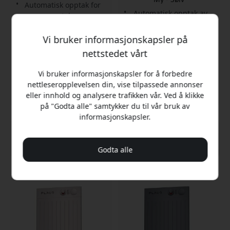
Automatisk opptak for
Automatisk opptak av
samtaler
samtaler og møter
Fire mikrofoner med
Fire mikrofoner med lang
rekkevidde
Vi bruker informasjonskapsler på
rekkevidde
Opptil 50 timers
nettstedet vårt
Opptil 50 timers
batteritid
batterilevetid
Vi bruker informasjonskapsler for å forbedre
På lager
På lager
nettleseropplevelsen din, vise tilpassede annonser
2 299 NOK
2 299 NOK
eller innhold og analysere trafikken vår. Ved å klikke
på "Godta alle" samtykker du til vår bruk av
informasjonskapsler.
Godta alle