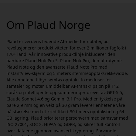
Om Plaud Norge
Plaud er verdens ledende AI-merke for notater, og
revolusjonerer produktiviteten for over 2 millioner fagfolk i
170+ land. Vår innovative produktlinje inkluderer den
bærbare Plaud NotePin S, Plaud NotePin, den ultratynne
Plaud Note og den avanserte Plaud Note Pro med
InstantView-skjerm og 5 meters stemmeopptaksrekkevidde.
Alle enhetene tilbyr sømløs opptak i to moduser for
samtaler og møter, umiddelbar AI-transkripsjon på 112
språk og intelligente oppsummeringer drevet av GPT-5.5,
Claude Sonnet 4.6 og Gemini 3.1 Pro. Med en tykkelse på
bare 2,9 mm og en vekt på 30 gram leverer enhetene våre
på størrelse med et kredittkort 30 timers opptakstid og 64
GB lagring. Plaud prioriterer personvern med samsvar med
ISO 27001, SOC 2, HIPAA og GDPR, og sikrer full kontroll
over dataene gjennom avansert kryptering. Forvandle