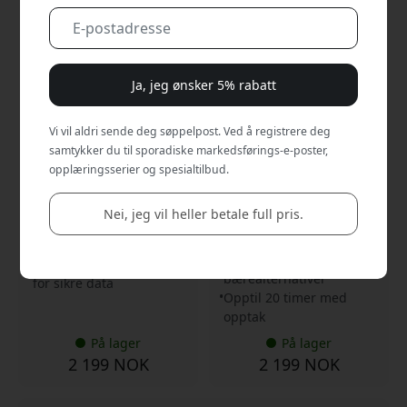
CPSBK1GXXXXX01
CPSSI1GXXXXX01
Ja, jeg ønsker 5% rabatt
4.6
4.6
Plaud NotePin S bærbar
Plaud NotePin S AI-
Vi vil aldri sende deg søppelpost. Ved å registrere deg
AI-stemmeopptaker med
stemmeopptaker med
samtykker du til sporadiske markedsførings-e-poster,
transkripsjon, 64 GB
transkripsjon,
lagringsplass og opptil 20
talerdiarisering, 64 GB
opplæringsserier og spesialtilbud.
timer opptak - Svart
lagringsplass og 20
timers opptak - Sølv
AI-transkripsjon på over
Nei, jeg vil heller betale full pris.
AI-transkripsjon på 112
112 språk
språk
20 timers opptak, 64 GB
Håndfri med flere
Ende-til-ende-kryptering
bærealternativer
for sikre data
Opptil 20 timer med
opptak
På lager
På lager
2 199 NOK
2 199 NOK