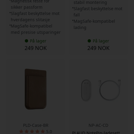
Magnetisk feste for
stabil montering
sikker passform
Slagfast beskyttelse mot
Slagfast beskyttelse mot
fall
hverdagens slitasje
MagSafe-kompatibel
MagSafe-kompatibel
lading
med presise utsparinger
På lager
På lager
249 NOK
249 NOK
PLD-Case-BR
NP-AC-CD
5.0
PLAUD NotePin-ladesett