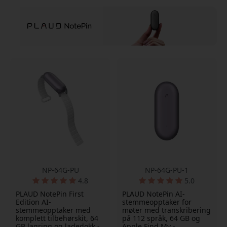
NP-64G-PU
NP-64G-PU-1
4.8
5.0
PLAUD NotePin First
PLAUD NotePin AI-
Edition AI-
stemmeopptaker for
stemmeopptaker med
møter med transkribering
komplett tilbehørskit, 64
på 112 språk, 64 GB og
GB lagring og ladedokk -
Apple Find My -