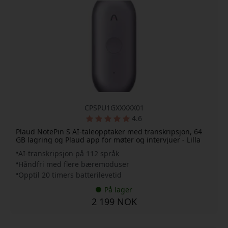
CPSPU1GXXXXX01
4.6
Plaud NotePin S AI-taleopptaker med transkripsjon, 64
GB lagring og Plaud app for møter og intervjuer - Lilla
AI-transkripsjon på 112 språk
Håndfri med flere bæremoduser
Opptil 20 timers batterilevetid
På lager
2 199 NOK