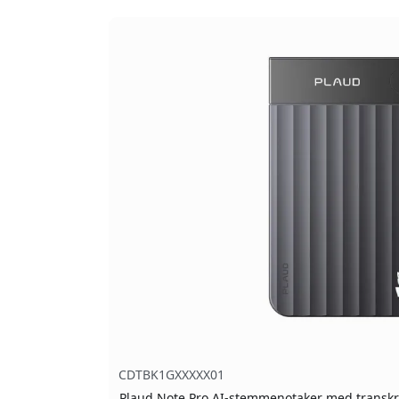
CDTBK1GXXXXX01
Plaud Note Pro AI-stemmenotaker med transkri