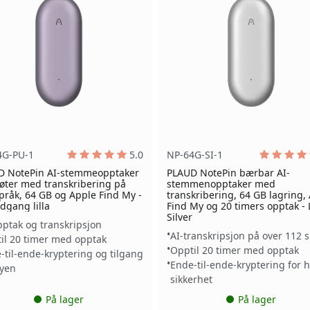
4G-PU-1
5.0
NP-64G-SI-1
D NotePin AI-stemmeopptaker
PLAUD NotePin bærbar AI-
øter med transkribering på
stemmenopptaker med
pråk, 64 GB og Apple Find My -
transkribering, 64 GB lagring,
dgang lilla
Find My og 20 timers opptak -
Silver
pptak og transkripsjon
AI-transkripsjon på over 112 
il 20 timer med opptak
Opptil 20 timer med opptak
-til-ende-kryptering og tilgang
Ende-til-ende-kryptering for 
kyen
sikkerhet
På lager
På lager