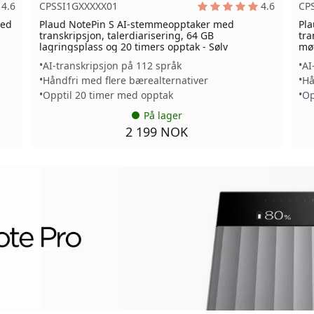
4.6
CPSSI1GXXXXX01
4.6
CP
med
Plaud NotePin S AI-stemmeopptaker med
Pla
transkripsjon, talerdiarisering, 64 GB
tra
lagringsplass og 20 timers opptak - Sølv
møt
AI-transkripsjon på 112 språk
AI
Håndfri med flere bærealternativer
Hå
Opptil 20 timer med opptak
Op
På lager
2 199 NOK