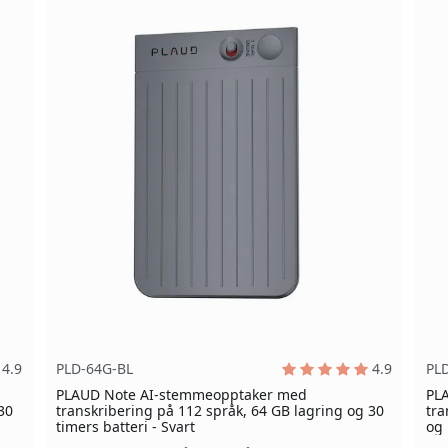
4.9
PLD-64G-BL
4.9
PL
PLAUD Note AI-stemmeopptaker med
PL
30
transkribering på 112 språk, 64 GB lagring og 30
tra
timers batteri - Svart
og 