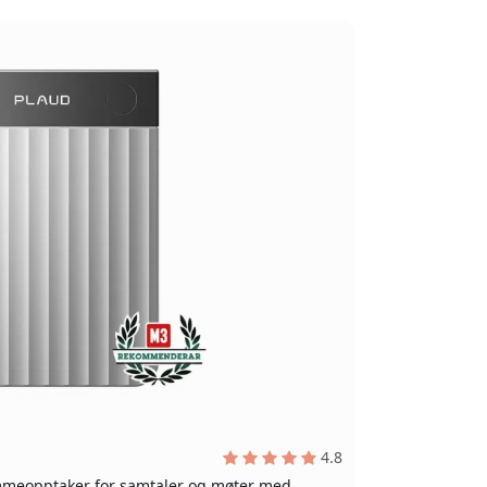
4.8
mmeopptaker for samtaler og møter med