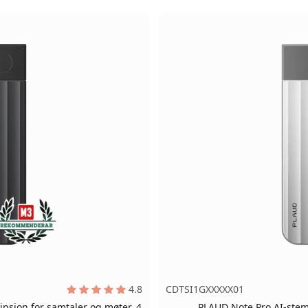
4.8
CDTSI1GXXXXX01
psjon for samtaler og møter, 4
PLAUD Note Pro AI-ste