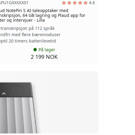
SPU1GXXXXX01
4.6
ud NotePin S AI-taleopptaker med
nskripsjon, 64 GB lagring og Plaud app for
er og intervjuer - Lilla
-transkripsjon på 112 språk
ndfri med flere bæremoduser
ptil 20 timers batterilevetid
På lager
2 199 NOK