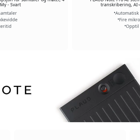
My - Svart
transkribering, A
samtaler
Automatisk 
kkevidde
Fire mikr
eritid
Opptil