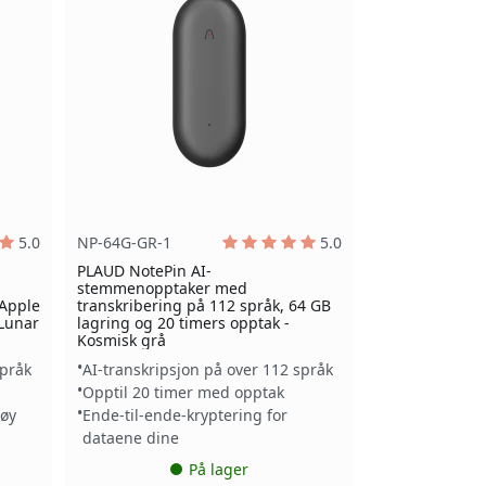
5.0
NP-64G-GR-1
5.0
PLAUD NotePin AI-
stemmenopptaker med
 Apple
transkribering på 112 språk, 64 GB
 Lunar
lagring og 20 timers opptak -
Kosmisk grå
språk
AI-transkripsjon på over 112 språk
Opptil 20 timer med opptak
høy
Ende-til-ende-kryptering for
dataene dine
På lager