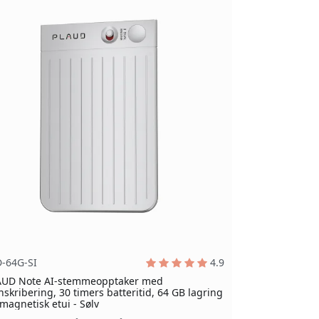
D-64G-SI
4.9
AUD Note AI-stemmeopptaker med
nskribering, 30 timers batteritid, 64 GB lagring
magnetisk etui - Sølv