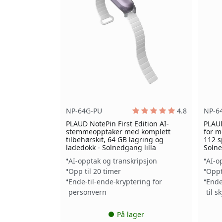
NP-64G-PU
4.8
NP-6
PLAUD NotePin First Edition AI-
PLAU
stemmeopptaker med komplett
for m
tilbehørskit, 64 GB lagring og
112 s
ladedokk - Solnedgang lilla
Solne
AI-opptak og transkripsjon
AI-o
Opp til 20 timer
Oppt
Ende-til-ende-kryptering for
Ende
personvern
til s
På lager