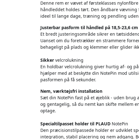
Denne rem er vævet af førsteklasses nylonfibre
håndleddet holdes tørt. Den åndbare vævning 
ideel til lange dage, træning og pendling uden i
Justerbar pasform til håndled på 18,5-23,6 cm
Et bredt justeringsområde sikrer en tætsiddend
Uanset om du foretrækker en strammere fornem
behageligt på plads og klemmer eller glider ik
Sikker
velcrolukning
En holdbar velcrolukning giver hurtig af- og p
hjælper med at beskytte din NotePin mod utilsi
pasformen på få sekunder.
Nem, værktøjsfri installation
Sæt din NotePin fast på et øjeblik - uden brug 
og gentagelig, så du nemt kan skifte mellem 
optage.
Specialtilpasset holder til PLAUD
NotePin
Den præcisionstilpassede holder er udviklet spe
integration, stabil placering og nem adgang. B