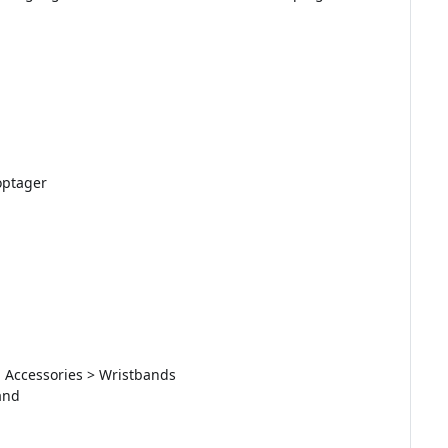
optager
g Accessories > Wristbands
and