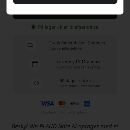
Køb nu
På lager - klar til afsendelse
Gratis forsendelse i Danmark
Ingen skjulte gebyrer
Levering 10-12 august
Hurtig og sporbar levering
30 dages returret
Nem retur - intet besvær
Sikre betalinger med kryptering
Beskyt din PLAUD Note AI-optager med et