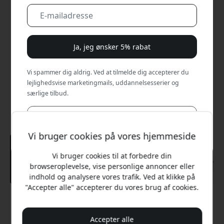
Ja, jeg ønsker 5% rabat
Vi spammer dig aldrig. Ved at tilmelde dig accepterer du
lejlighedsvise marketingmails, uddannelsesserier og
særlige tilbud.
Nej, jeg vil hellere betale fuld pris.
Vi bruger cookies på vores hjemmeside
Vi bruger cookies til at forbedre din
browseroplevelse, vise personlige annoncer eller
indhold og analysere vores trafik. Ved at klikke på
"Accepter alle" accepterer du vores brug af cookies.
Anbefalet pris
149 DKK
Accepter alle