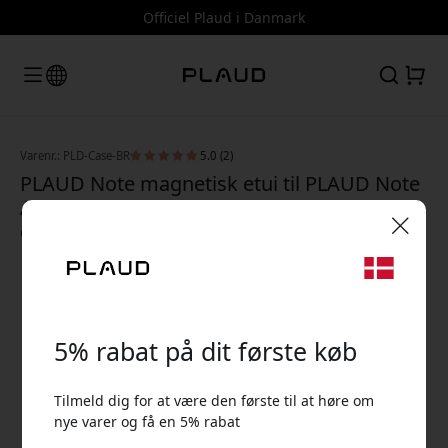
Officiel Plaud i Danmark
Varenr.: PLD-Case-BR
5.0 (2)
PLAUD Note magnetisk etui til PLAUD Note
AI-optager med MagSafe-kompatibelt
design og beskyttende - Brun
🎉 Din rabatkode:
5% rabat på dit første køb
Tilmeld dig for at være den første til at høre om
nye varer og få en 5% rabat
Brug denne kode ved kassen for at få 5% rabat.