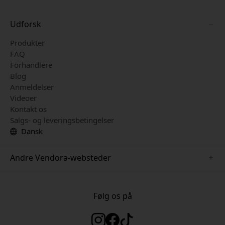
Udforsk
Produkter
FAQ
Forhandlere
Blog
Anmeldelser
Videoer
Kontakt os
Salgs- og leveringsbetingelser
Dansk
Andre Vendora-websteder
www.herqs.se
www.paperlike.se
Følg os på
www.alogic.se
www.satechi.se
www.pipetto.se