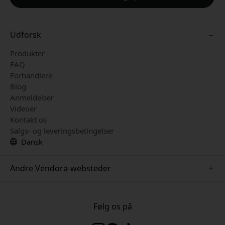
Udforsk
Produkter
FAQ
Forhandlere
Blog
Anmeldelser
Videoer
Kontakt os
Salgs- og leveringsbetingelser
Dansk
Andre Vendora-websteder
www.herqs.se
www.paperlike.se
Følg os på
www.alogic.se
www.satechi.se