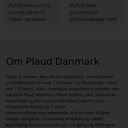
PLAUD Note pro-AI-
PLAUD Note
transskription til
professionel
møder og opkald
stemmeoptager med
AI-transskription
Om Plaud Danmark
Plaud er verdens førende AI-notesbrand, som forbedrer
produktiviteten for over 2 millioner+ professionelle i mere
end 170 lande. Vores innovative produktserie omfatter den
bærbare Plaud NotePin S, Plaud NotePin, den ultraslanke
Plaud Note og den avancerede Plaud Note Pro med
InstantView display og 5 meter
stemmeopfangningsrækkevidde. Alle enheder tilbyder
sømløs optagelse i to tilstande til opkald og møder,
øjeblikkelig AI-transskription på 112 sprog og intelligent