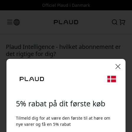
Officiel Plaud i Danmark
Plaud Intelligence - hvilket abonnement er
det rigtige for dig?
🎉 Din rabatkode:
5% rabat på dit første køb
Tilmeld dig for at være den første til at høre om
nye varer og få en 5% rabat
Brug denne kode ved kassen for at få 5% rabat.