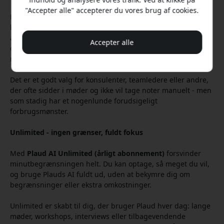
"Accepter alle" accepterer du vores brug af cookies.
Pro-abonnementet giver 1200 minutter om måneden, et
klart trin opad, og er velegnet til dig, der bruger Plaud i
arbejdet eller studiet. Det giver markant flere
Accepter alle
optageminutter om måneden og bedre støtte til længere
møder.
Det er et godt valg for konsulenter, teamledere eller andre,
der ofte sidder i møder og ikke vil tage noter manuelt - men
som stadig har et nogenlunde forudsigeligt
forbrugsmønster.
Unlimited - ingen grænser, fuldt fokus
Med
Plaud
AI Unlimited (årligt abonnement)
forsvinder
minutbegrænsningen helt. Du kan optage, så meget du vil,
og bruge Plauds AI fuldt ud, uden at bekymre dig om
begrænsninger eller ekstra omkostninger.
Unlimited er skabt til dig, der bruger Plaud hver dag: lange
møder, workshops, interviews eller tilbagevendende