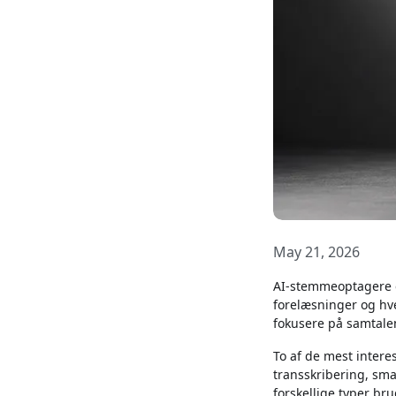
May 21, 2026
AI-stemmeoptagere er
forelæsninger og hver
fokusere på samtale
To af de mest intere
transskribering, sma
forskellige typer br