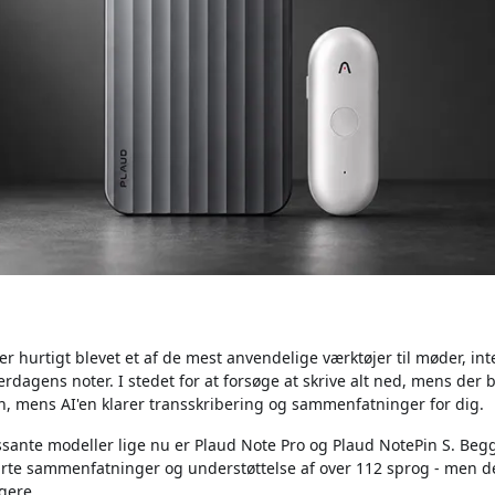
 hurtigt blevet et af de mest anvendelige værktøjer til møder, int
dagens noter. I stedet for at forsøge at skrive alt ned, mens der bl
n, mens AI'en klarer transskribering og sammenfatninger for dig.
ssante modeller lige nu er Plaud Note Pro og Plaud NotePin S. Begg
rte sammenfatninger og understøttelse af over 112 sprog - men de 
ugere.