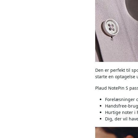
Den er perfekt til s
starte en optagelse 
Plaud NotePin S pass
Forelæsninger o
Handsfree-bru
Hurtige noter i
Dig, der vil ha