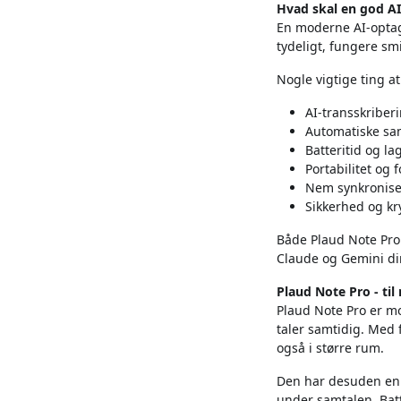
Hvad skal en god 
En moderne AI-opta
tydeligt, fungere smi
Nogle vigtige ting at
AI-transskriber
Automatiske s
Batteritid og la
Portabilitet og 
Nem synkronise
Sikkerhed og kr
Både Plaud Note Pro
Claude og Gemini dir
Plaud Note Pro - til
Plaud Note Pro er mo
taler samtidig. Med 
også i større rum.
Den har desuden en 
under samtalen. Batt