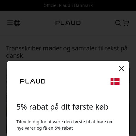
Officiel Plaud i Danmark
Transskriber møder og samtaler til tekst på
dansk
🎉 Din rabatkode:
5% rabat på dit første køb
Tilmeld dig for at være den første til at høre om
nye varer og få en 5% rabat
Brug denne kode ved kassen for at få 5% rabat.