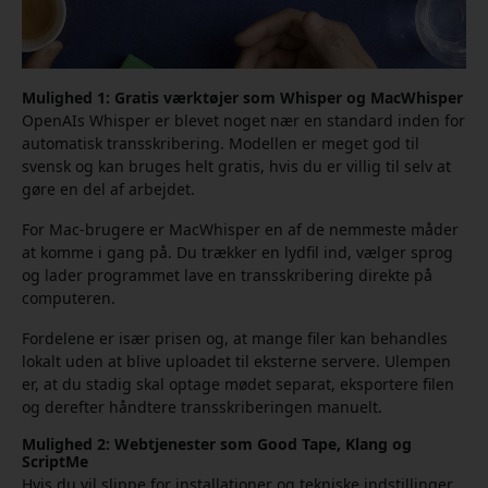
Mulighed 1: Gratis værktøjer som Whisper og MacWhisper
OpenAIs Whisper er blevet noget nær en standard inden for
automatisk transskribering. Modellen er meget god til
svensk og kan bruges helt gratis, hvis du er villig til selv at
gøre en del af arbejdet.
For Mac-brugere er MacWhisper en af de nemmeste måder
at komme i gang på. Du trækker en lydfil ind, vælger sprog
og lader programmet lave en transskribering direkte på
computeren.
Fordelene er især prisen og, at mange filer kan behandles
lokalt uden at blive uploadet til eksterne servere. Ulempen
er, at du stadig skal optage mødet separat, eksportere filen
og derefter håndtere transskriberingen manuelt.
Mulighed 2: Webtjenester som Good Tape, Klang og
ScriptMe
Hvis du vil slippe for installationer og tekniske indstillinger,