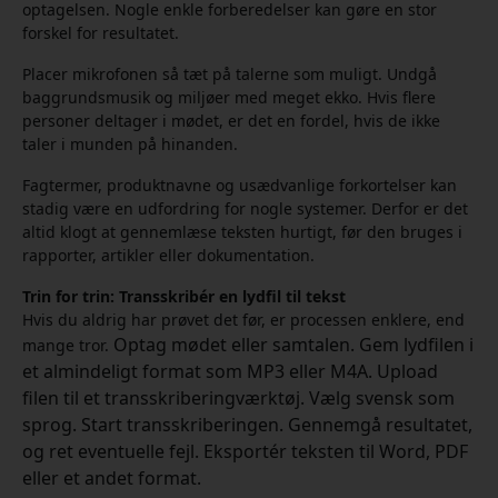
optagelsen. Nogle enkle forberedelser kan gøre en stor
forskel for resultatet.
Placer mikrofonen så tæt på talerne som muligt. Undgå
baggrundsmusik og miljøer med meget ekko. Hvis flere
personer deltager i mødet, er det en fordel, hvis de ikke
taler i munden på hinanden.
Fagtermer, produktnavne og usædvanlige forkortelser kan
stadig være en udfordring for nogle systemer. Derfor er det
altid klogt at gennemlæse teksten hurtigt, før den bruges i
rapporter, artikler eller dokumentation.
Trin for trin: Transskribér en lydfil til tekst
Hvis du aldrig har prøvet det før, er processen enklere, end
Optag mødet eller samtalen. Gem lydfilen i
mange tror.
et almindeligt format som MP3 eller M4A. Upload
filen til et transskriberingværktøj. Vælg svensk som
sprog. Start transskriberingen. Gennemgå resultatet,
og ret eventuelle fejl. Eksportér teksten til Word, PDF
eller et andet format.