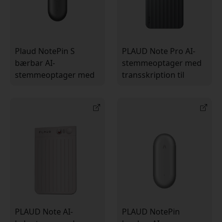
Plaud NotePin S
PLAUD Note Pro AI-
bærbar AI-
stemmeoptager med
stemmeoptager med
transskription til
transskription, 64 GB
samtaler og møder, 4
lagerplads og op til 20
mikrofoner og Apple
timers optagelse
Find My
PLAUD Note AI-
PLAUD NotePin