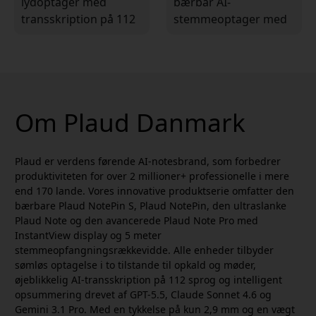
lydoptager med
bærbar AI-
transskription på 112
stemmeoptager med
sprog, 64 GB
transskription, 64 GB
lagerplads og 30
lagerplads, Apple Find
timers batteritid
My og 20 timers
optagelse
Om Plaud Danmark
Plaud er verdens førende AI-notesbrand, som forbedrer
produktiviteten for over 2 millioner+ professionelle i mere
end 170 lande. Vores innovative produktserie omfatter den
bærbare Plaud NotePin S, Plaud NotePin, den ultraslanke
Plaud Note og den avancerede Plaud Note Pro med
InstantView display og 5 meter
stemmeopfangningsrækkevidde. Alle enheder tilbyder
sømløs optagelse i to tilstande til opkald og møder,
øjeblikkelig AI-transskription på 112 sprog og intelligent
opsummering drevet af GPT-5.5, Claude Sonnet 4.6 og
Gemini 3.1 Pro. Med en tykkelse på kun 2,9 mm og en vægt