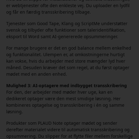
er webtjenester ofte den enkleste vej. Du uploader en lydfil
og får en færdig transskribering tilbage.
Tjenester som Good Tape, Klang og ScriptMe understøtter
svensk og tilbyder ofte funktioner som taleridentifikation,
eksport til Word samt AI-genererede opsummeringer.
For mange brugere er det en god balance mellem enkelhed
og funktionalitet. Ulempen er, at omkostningerne hurtigt
kan vokse, hvis du arbejder med store mængder lyd hver
måned. Desuden kræver det som regel, at du først optager
mødet med en anden enhed.
Mulighed 3: AI-optagere med indbygget transskribering
For den, der arbejder med møder hver uge, kan en
dedikeret optager være den mest smidige løsning. Her
kombineres optagelse og transskribering i én og samme
løsning.
Produkter som PLAUD Note optager mødet og sender
derefter materialet videre til automatisk transskribering og
opsummering. Du slipper for at flytte filer mellem forskellige