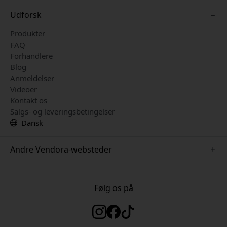
Udforsk
Produkter
FAQ
Forhandlere
Blog
Anmeldelser
Videoer
Kontakt os
Salgs- og leveringsbetingelser
Dansk
Andre Vendora-websteder
www.herqs.se
www.paperlike.se
Følg os på
www.alogic.se
www.satechi.se
www.pipetto.se
www.mujjo.se