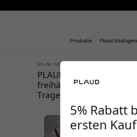
Produkte
Plaud Intelligen
Art.-Nr.: NP-AC-CP-PU
PLAUD NotePin Clip und 
freihändige Befestigung 
Trageoptionen - Sunset 
5% Rabatt 
ersten Kauf