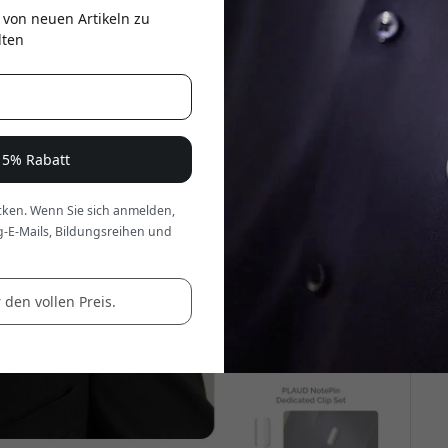
er
 von neuen Artikeln zu
lten
e 5% Rabatt
ken. Wenn Sie sich anmelden,
g-E-Mails, Bildungsreihen und
 den vollen Preis.