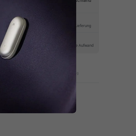
Versand 9.99 EUR in Deutschland
halten.
Keine versteckten Gebühren
Lieferung 10-12 August
Schnelle und nachverfolgbare Lieferung
30-tägiges Rückgaberecht
Einfache Rücksendung - ganz ohne Aufwand
Sichere Zahlungen mit Verschlüsselung
Händler :