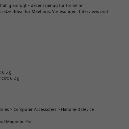
uffällig einfügt – dezent genug für formelle
tze. Ideal für Meetings, Vorlesungen, Interviews und
: 6,5 g
cht: 6,2 g
ssories > Computer Accessories > Handheld Device
 and Magnetic Pin