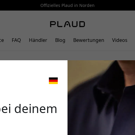
Offizielles Plaud in Norden
ce
FAQ
Händler
Blog
Bewertungen
Videos
magnetischer Pin für sichere
🎉 Dein 
an Kleidung mit zwei
Purple
bei deinem
Verwende diesen Code an