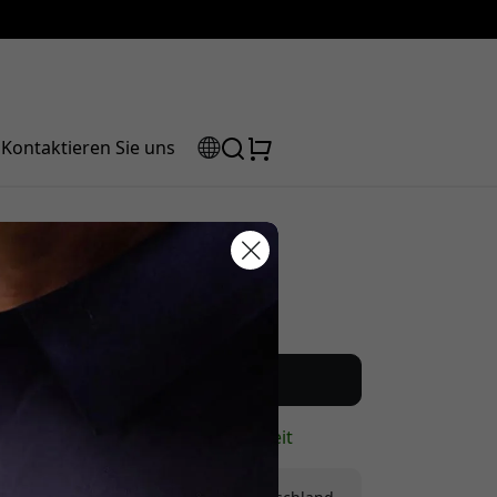
Kontaktieren Sie uns
Empfohlener Preis
Rabattcode:
22.99 EUR
Jetzt kaufen
Auf Lager - versandbereit
 der Kasse, um 5% Rabatt zu