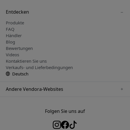
Entdecken
Produkte
FAQ
Händler
Blog
Bewertungen
Videos
Kontaktieren Sie uns
Verkaufs- und Lieferbedingungen
Deutsch
Andere Vendora-Websites
www.herqs.se
www.paperlike.se
Folgen Sie uns auf
www.alogic.se
www.satechi.se
www.pipetto.se