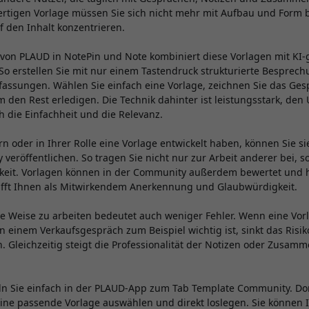
fertigen Vorlage müssen Sie sich nicht mehr mit Aufbau und Form 
f den Inhalt konzentrieren.
 von PLAUD in NotePin und Note kombiniert diese Vorlagen mit KI-
 erstellen Sie mit nur einem Tastendruck strukturierte Besprech
ssungen. Wählen Sie einfach eine Vorlage, zeichnen Sie das Ges
m den Rest erledigen. Die Technik dahinter ist leistungsstark, den
h die Einfachheit und die Relevanz.
rn oder in Ihrer Rolle eine Vorlage entwickelt haben, können Sie sie
eröffentlichen. So tragen Sie nicht nur zur Arbeit anderer bei, 
rkeit. Vorlagen können in der Community außerdem bewertet und
afft Ihnen als Mitwirkendem Anerkennung und Glaubwürdigkeit.
se Weise zu arbeiten bedeutet auch weniger Fehler. Wenn eine Vor
in einem Verkaufsgespräch zum Beispiel wichtig ist, sinkt das Risi
. Gleichzeitig steigt die Professionalität der Notizen oder Zusam
n Sie einfach in der PLAUD-App zum Tab Template Community. Do
eine passende Vorlage auswählen und direkt loslegen. Sie können 