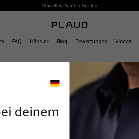
Offizielles Plaud in Norden
ce
FAQ
Händler
Blog
Bewertungen
Videos
Sie Zeit und erzielen bessere Erge
en Vorlagen von echten Nutzern
🎉 Dein 
bei deinem
Verwende diesen Code an