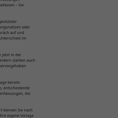
befassen – Sie
gestützter
ungsnotizen oder
präch auf und
 Unterschied im
 jetzt in der
sondern stärken auch
 hervorgehoben
lage bereits
ko, entscheidende
menfassungen, die
rt können Sie nach
Ihre eigene Vorlage