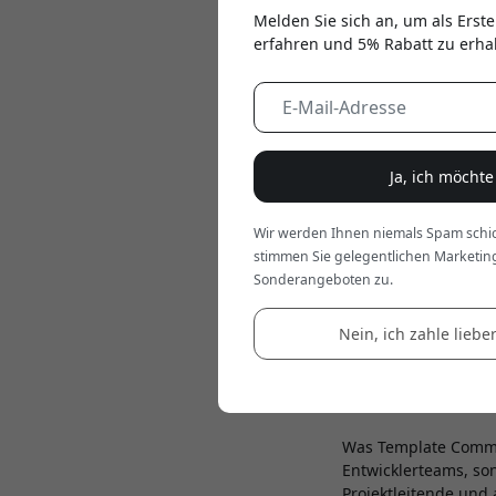
Melden Sie sich an, um als Erste
erfahren und 5% Rabatt zu erha
Ja, ich möcht
Wir werden Ihnen niemals Spam schic
stimmen Sie gelegentlichen Marketin
Jun 06, 2025
Sonderangeboten zu.
Struktur ist der Sch
Mal zeitaufwendig u
Nein, ich zahle lieber
Vorlagenbibliothek,
Interviews bis hin z
anfangen, sondern er
Was Template Commu
Entwicklerteams, so
Projektleitende und