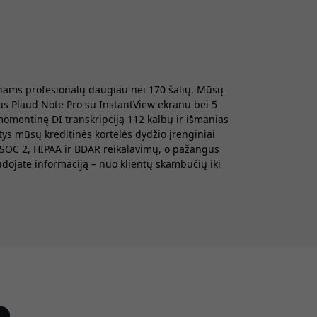
onams profesionalų daugiau nei 170 šalių. Mūsų
us Plaud Note Pro su InstantView ekranu bei 5
momentinę DI transkripciją 112 kalbų ir išmanias
tys mūsų kreditinės kortelės dydžio įrenginiai
, SOC 2, HIPAA ir BDAR reikalavimų, o pažangus
udojate informaciją – nuo klientų skambučių iki