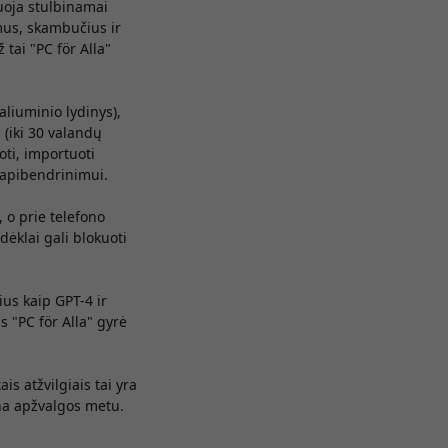
buoja stulbinamai
imus, skambučius ir
 tai "PC för Alla"
liuminio lydinys),
 (iki 30 valandų
oti, importuoti
/ apibendrinimui.
 o prie telefono
dėklai gali blokuoti
us kaip GPT-4 ir
 "PC för Alla" gyrė
is atžvilgiais tai yra
ina apžvalgos metu.