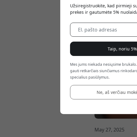
Užsiregistruokite, kad pirmieji 
prekes ir gautumėte 5% nuolaid
Taip, noriu 5
Mes jums niekada nesiųsime brukalo.
gauti retkarčiais siunčiamus rinkodaro
specialius pasiūlymus.
Ne, aš verčiau mokė
May 27, 2025