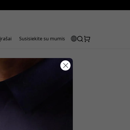
įrašai
Susisiekite su mumis
nomenalus
laidos kodas:
olaidą, naudokite šį kodą