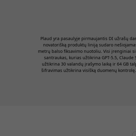
valandų pokalbi
laiku - juodas
Plaud yra pasaulyje pirmaujantis DI užrašų da
novatorišką produktų liniją sudaro nešiojama
metrų balso fiksavimo nuotoliu. Visi įrenginiai
santraukas, kurias užtikrina GPT-5.5, Claude 
užtikrina 30 valandų įrašymo laiką ir 64 GB t
šifravimas užtikrina visišką duomenų kontrolę.