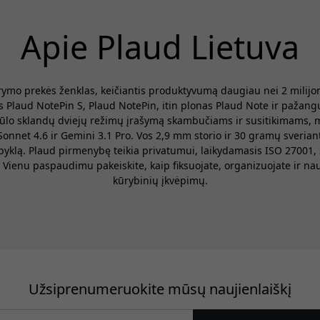
o
dirbtinio intelekto
transkripcija 112
Apie Plaud Lietuva
kalbų ir 30 valandų
veikiančiu
akumuliatoriumi -
rymo prekės ženklas, keičiantis produktyvumą daugiau nei 2 milij
sidabrinis
s Plaud NotePin S, Plaud NotePin, itin plonas Plaud Note ir pažang
 siūlo sklandų dviejų režimų įrašymą skambučiams ir susitikimams, 
Sonnet 4.6 ir Gemini 3.1 Pro. Vos 2,9 mm storio ir 30 gramų sverian
alpyklą. Plaud pirmenybę teikia privatumui, laikydamasis ISO 27001
 Vienu paspaudimu pakeiskite, kaip fiksuojate, organizuojate ir na
kūrybinių įkvėpimų.
Užsiprenumeruokite mūsų naujienlaiškį