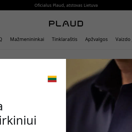
Oficialus Plaud, atstovas Lietuva
Q
Mažmenininkai
Tinklaraštis
Apžvalgos
Vaizdo 
s, skirtas Alla on Plaud Note: Fe
🎉 Jūsų nuo
intelekto diktofonas
a
rkiniui
Norėdami gauti 5% nu