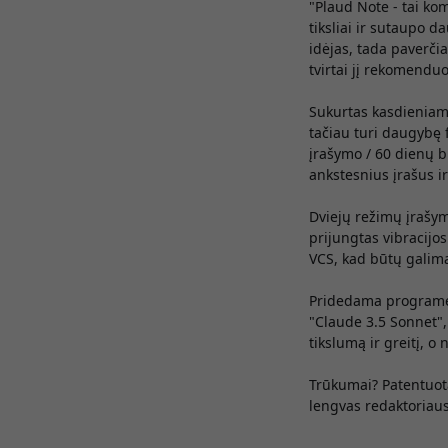
"Plaud Note - tai ko
tiksliai ir sutaupo d
idėjas, tada paverčia
tvirtai jį rekomenduo
Sukurtas kasdieniam 
tačiau turi daugybę 
įrašymo / 60 dienų b
ankstesnius įrašus i
Dviejų režimų įrašym
prijungtas vibracijos
VCS, kad būtų galima
Pridedama programėlė
"Claude 3.5 Sonnet",
tikslumą ir greitį, o
Trūkumai? Patentuotas
lengvas redaktoriaus