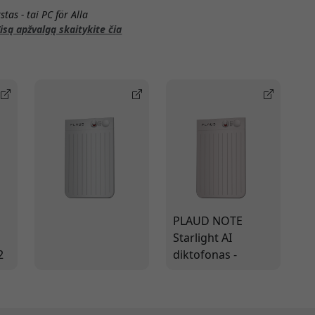
tas - tai PC för Alla
isą apžvalgą skaitykite čia
PLAUD NOTE
Starlight AI
2
diktofonas -
naujoviškas
kišeninis
30
diktofonas su