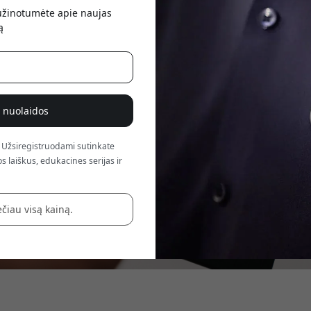
atsis
sužinotumėte apie naujas
ą
% nuolaidos
 Užsiregistruodami sutinkate
s laiškus, edukacines serijas ir
čiau visą kainą.