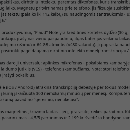
mpaktiškas, dirbtiniu intelektu paremtas diktofonas, kuris transkri
aug laiko. Magnetu pritvirtinamas prie telefono, jis fiksuoja susitik
 jas tekstu (palaiko iki 112 kalbų) su naudingomis santraukomis - už
ja."
produktyvumui, "Plaud" Note yra kreditinės kortelės dydžio (30 g, a
funkcijų: įrašymas vienu paspaudimu, ilgas baterijos veikimo laikas
udėjimo režimu) ir 64 GB atmintis (≈480 valandų). Jį paprasta naud
r pasirinkti pageidaujamą dirbtinio intelekto modelį transkripcijai 
as daro jį universalų: aplinkos mikrofonas - pokalbiams kambaryje,
 laidumo jutiklis (VCS) - telefono skambučiams. Note: stori telefono 
 įrašyti pokalbius.
 (iOS / Android) atrakina transkripciją debesyje per tokius modeli
 į kurią įskaičiuota 300 nemokamų minučių per mėnesį. Kompiuteris
 našumą pavadino "geresniu, nei tikėtasi".
 magnetinis įkrovimo laidas - jei jį prarasite, reikės pakaitinio. Kita
 pasirinkimas - 4,5/5 įvertinimas ir 2 199 kr. švediška bandymo ka