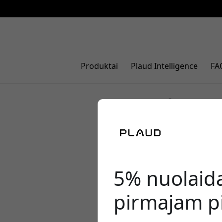
Produktai
Plaud Intelligence
FA
[PERŽIŪRA]
Kompiuteri
dirbtinio 
4.5/5
5% nuolaid
pirmajam pi