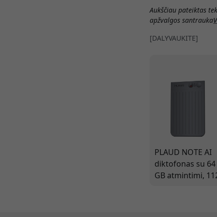
Aukščiau pateiktas teks
apžvalgos santrauka
V
[DALYVAUKITE]
PLAUD NOTE AI
diktofonas su 64
GB atmintimi, 11
kalbų
transkripcija, itin
plonu dizainu ir 