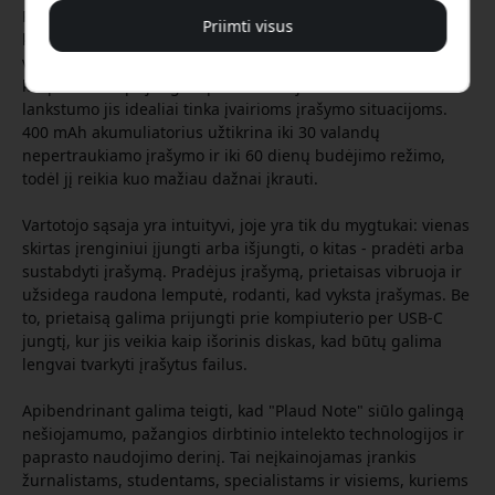
Plaud Note turi du įrašymo režimus: aplinkos mikrofoną,
Priimti visus
kuriuo galima įrašyti kambaryje sklindančius garsus, ir
vibracijos jutiklį, kuriuo galima įrašyti telefono skambučius,
kai prietaisas prijungtas prie mobiliojo telefono. Dėl tokio
lankstumo jis idealiai tinka įvairioms įrašymo situacijoms.
400 mAh akumuliatorius užtikrina iki 30 valandų
nepertraukiamo įrašymo ir iki 60 dienų budėjimo režimo,
todėl jį reikia kuo mažiau dažnai įkrauti.
Vartotojo sąsaja yra intuityvi, joje yra tik du mygtukai: vienas
skirtas įrenginiui įjungti arba išjungti, o kitas - pradėti arba
sustabdyti įrašymą. Pradėjus įrašymą, prietaisas vibruoja ir
užsidega raudona lemputė, rodanti, kad vyksta įrašymas. Be
to, prietaisą galima prijungti prie kompiuterio per USB-C
jungtį, kur jis veikia kaip išorinis diskas, kad būtų galima
lengvai tvarkyti įrašytus failus.
Apibendrinant galima teigti, kad "Plaud Note" siūlo galingą
nešiojamumo, pažangios dirbtinio intelekto technologijos ir
paprasto naudojimo derinį. Tai neįkainojamas įrankis
žurnalistams, studentams, specialistams ir visiems, kuriems