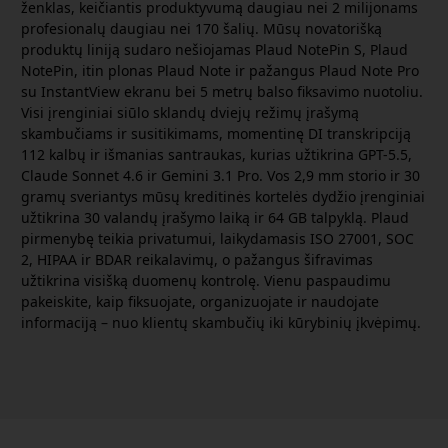
ženklas, keičiantis produktyvumą daugiau nei 2 milijonams
profesionalų daugiau nei 170 šalių. Mūsų novatorišką
produktų liniją sudaro nešiojamas Plaud NotePin S, Plaud
NotePin, itin plonas Plaud Note ir pažangus Plaud Note Pro
su InstantView ekranu bei 5 metrų balso fiksavimo nuotoliu.
Visi įrenginiai siūlo sklandų dviejų režimų įrašymą
skambučiams ir susitikimams, momentinę DI transkripciją
112 kalbų ir išmanias santraukas, kurias užtikrina GPT-5.5,
Claude Sonnet 4.6 ir Gemini 3.1 Pro. Vos 2,9 mm storio ir 30
gramų sveriantys mūsų kreditinės kortelės dydžio įrenginiai
užtikrina 30 valandų įrašymo laiką ir 64 GB talpyklą. Plaud
pirmenybę teikia privatumui, laikydamasis ISO 27001, SOC
2, HIPAA ir BDAR reikalavimų, o pažangus šifravimas
užtikrina visišką duomenų kontrolę. Vienu paspaudimu
pakeiskite, kaip fiksuojate, organizuojate ir naudojate
informaciją – nuo klientų skambučių iki kūrybinių įkvėpimų.