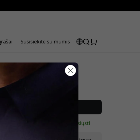
įrašai
Susisiekite su mumis
Rekomenduojama kaina
laidos kodas:
22.99 EUR
Pirkti dabar
Yra sandėlyje – paruošta išsiųsti
olaidą, naudokite šį kodą