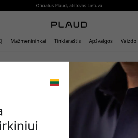
Oficialus Plaud, atstovas Lietuva
Q
Mažmenininkai
Tinklaraštis
Apžvalgos
Vaizdo 
r magnetinis kaištis
🎉 Jūsų nuo
dviem nešiojimo būdais,
 "Cosmic Grey
a
rkiniui
Norėdami gauti 5% nu