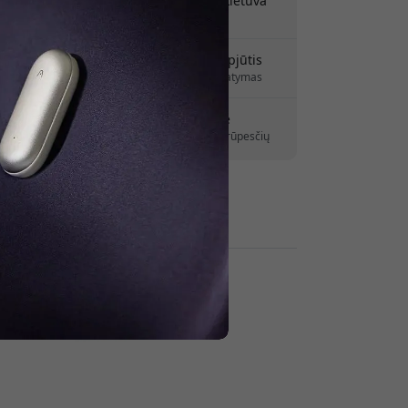
Pristatymas 9.99 EUR į Lietuva
kaitydami.
Jokių paslėptų mokesčių
Pristatymas 10-12 rugpjūtis
Greitas ir atsekamas pristatymas
30 dienų grąžinimo teisė
Paprastas grąžinimas – jokių rūpesčių
Saugūs mokėjimai su šifravimu
Mažmenininkai: