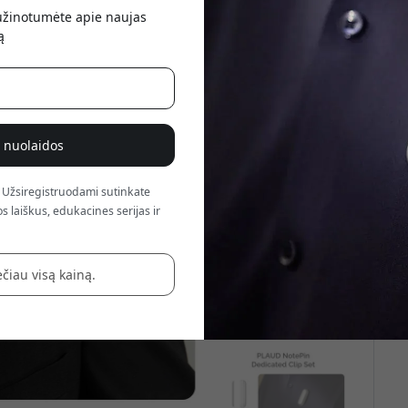
atsis
sužinotumėte apie naujas
ą
% nuolaidos
 Užsiregistruodami sutinkate
s laiškus, edukacines serijas ir
čiau visą kainą.