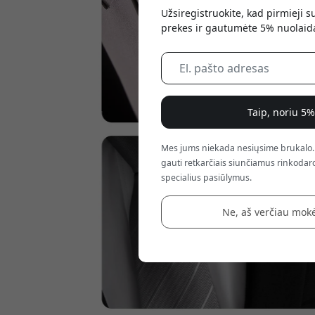
Užsiregistruokite, kad pirmieji 
prekes ir gautumėte 5% nuolaid
Taip, noriu 5
Mes jums niekada nesiųsime brukalo.
gauti retkarčiais siunčiamus rinkodaro
specialius pasiūlymus.
Ne, aš verčiau mokė