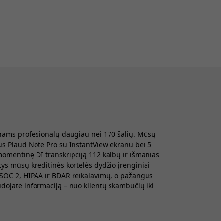
onams profesionalų daugiau nei 170 šalių. Mūsų
us Plaud Note Pro su InstantView ekranu bei 5
momentinę DI transkripciją 112 kalbų ir išmanias
tys mūsų kreditinės kortelės dydžio įrenginiai
, SOC 2, HIPAA ir BDAR reikalavimų, o pažangus
udojate informaciją – nuo klientų skambučių iki