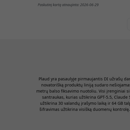
Paskutinį kartą atnaujinta: 2026-06-29
Plaud yra pasaulyje pirmaujantis DI užrašų da
novatorišką produktų liniją sudaro nešiojama
metrų balso fiksavimo nuotoliu. Visi įrenginiai
santraukas, kurias užtikrina GPT-5.5, Claude 
užtikrina 30 valandų įrašymo laiką ir 64 GB t
šifravimas užtikrina visišką duomenų kontrolę.