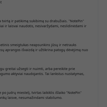
nt
 tvirtą ir patikimą sukibimą su drabužiais. "NotePin"
biliai ir laisvai naudotis, nesivaržydami, neslidinėdami ir
netinis smeigtukas neapsunkins jūsų ir netrauks
jūsų aprangos išvaizdą ir užtikrina patogų dėvėjimą nuo
u greitai užsegti ir nuimti, arba pereikite prie
ugumo aktyviai naudojantis. Tai lankstus nustatymas,
po judrų miestelį, tvirtas laikiklis išlaiko "NotePin"
 rankų laisve, nesumažindami stabilumo.