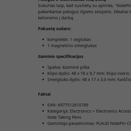
Sukurtas taip, kad susilietų su aplinka, "NotePin
pakankamai patogus ilgoms sesijoms. Idealiai t
kelionėms į darbą.
Pakuotę sudaro:
komplekte: 1 segtukas
1 magnetinis smeigtukas
Gaminio specifikacijos
Spalva: kosminė pilka
Klipo dydis: 48 x 18 x 9,7 mm: Klipo svoris:
Smeigtuko dydis: 48 x 17 x 3,0 mm: Kaiščio 
Faktai
EAN: 6977512610789
Kategorija: Electronics > Electronics Acc
Note Taking Pens
Gamintojo pavadinimas: PLAUD NotePin Cl