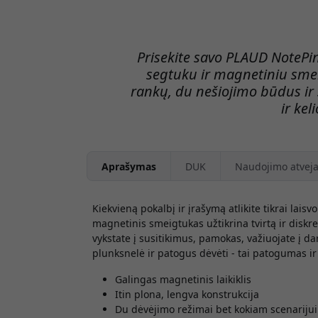
Prisekite savo PLAUD NotePin 
segtuku ir magnetiniu sme
rankų, du nešiojimo būdus ir 
ir kel
Aprašymas
DUK
Naudojimo atveja
Kiekvieną pokalbį ir įrašymą atlikite tikrai lai
magnetinis smeigtukas užtikrina tvirtą ir diskret
vykstate į susitikimus, pamokas, važiuojate į d
plunksnelė ir patogus dėvėti - tai patogumas ir p
Galingas magnetinis laikiklis
Itin plona, lengva konstrukcija
Du dėvėjimo režimai bet kokiam scenarijui