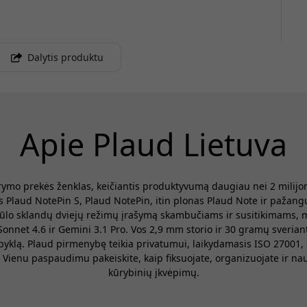
Dalytis produktu
Apie Plaud Lietuva
rymo prekės ženklas, keičiantis produktyvumą daugiau nei 2 milij
s Plaud NotePin S, Plaud NotePin, itin plonas Plaud Note ir pažang
 siūlo sklandų dviejų režimų įrašymą skambučiams ir susitikimams, 
Sonnet 4.6 ir Gemini 3.1 Pro. Vos 2,9 mm storio ir 30 gramų sverian
alpyklą. Plaud pirmenybę teikia privatumui, laikydamasis ISO 27001
 Vienu paspaudimu pakeiskite, kaip fiksuojate, organizuojate ir na
kūrybinių įkvėpimų.