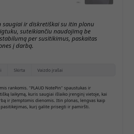
saugiai ir diskretiškai su itin plonu
igtuku, suteikiančiu naudojimą be
stabilumą per susitikimus, paskaitas
iones į darbą.
i
Skirta
Vaizdo įrašai
svomis rankomis. "PLAUD NotePin" spaustukas ir
išką laikymą, kuris saugiai išlaiko įrenginį vietoje, kai
arbą ir įtemptomis dienomis. Itin plonas, lengvas kaip
asitikėjimas, kurį galite prisegti ir pamiršti.