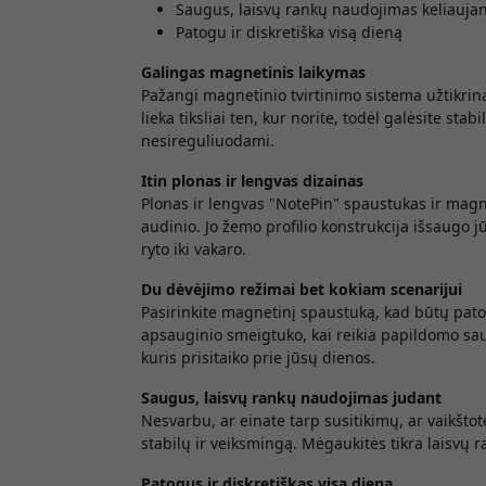
Saugus, laisvų rankų naudojimas keliauja
Patogu ir diskretiška visą dieną
Galingas magnetinis laikymas
Pažangi magnetinio tvirtinimo sistema užtikrina
lieka tiksliai ten, kur norite, todėl galėsite sta
nesireguliuodami.
Itin plonas ir lengvas dizainas
Plonas ir lengvas "NotePin" spaustukas ir mag
audinio. Jo žemo profilio konstrukcija išsaugo 
ryto iki vakaro.
Du dėvėjimo režimai bet kokiam scenarijui
Pasirinkite magnetinį spaustuką, kad būtų patog
apsauginio smeigtuko, kai reikia papildomo sa
kuris prisitaiko prie jūsų dienos.
Saugus, laisvų rankų naudojimas judant
Nesvarbu, ar einate tarp susitikimų, ar vaikštote 
stabilų ir veiksmingą. Mėgaukitės tikra laisvų
Patogus ir diskretiškas visą dieną