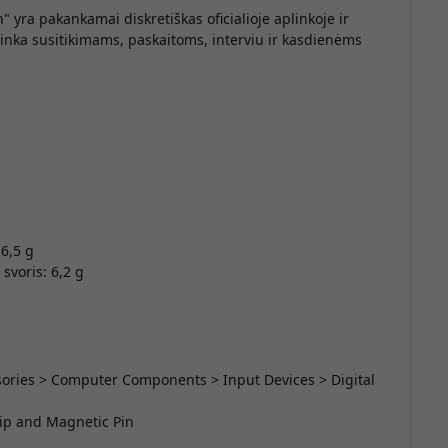
" yra pakankamai diskretiškas oficialioje aplinkoje ir
inka susitikimams, paskaitoms, interviu ir kasdienėms
 6,5 g
svoris: 6,2 g
essories > Computer Components > Input Devices > Digital
ip and Magnetic Pin