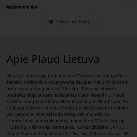
Mažmenininkai
Dalytis produktu
Apie Plaud Lietuva
Plaud yra pasaulyje pirmaujantis DI užrašų darymo prekės
ženklas, keičiantis produktyvumą daugiau nei 2 milijonams
profesionalų daugiau nei 170 šalių. Mūsų novatorišką
produktų liniją sudaro nešiojamas Plaud NotePin S, Plaud
NotePin, itin plonas Plaud Note ir pažangus Plaud Note Pro
su InstantView ekranu bei 5 metrų balso fiksavimo nuotoliu.
Visi įrenginiai siūlo sklandų dviejų režimų įrašymą
skambučiams ir susitikimams, momentinę DI transkripciją
112 kalbų ir išmanias santraukas, kurias užtikrina GPT-5.5,
Claude Sonnet 4.6 ir Gemini 3.1 Pro. Vos 2,9 mm storio ir 30