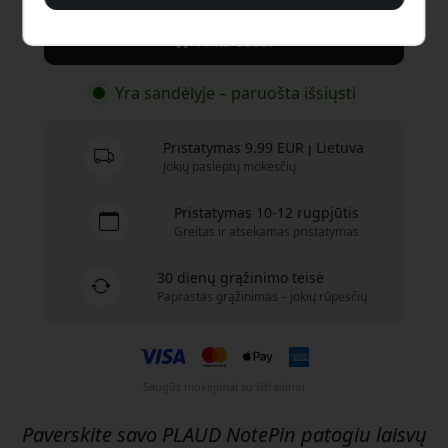
Pirkti dabar
Yra sandėlyje – paruošta išsiųsti
Pristatymas 9.99 EUR į Lietuva
Jokių paslėptų mokesčių
Pristatymas 10-12 rugpjūtis
Greitas ir atsekamas pristatymas
30 dienų grąžinimo teisė
Paprastas grąžinimas – jokių rūpesčių
Saugūs mokėjimai su šifravimu
Paverskite savo PLAUD NotePin patogiu laisvų