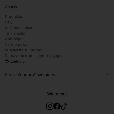
Atrask
Produktai
FAQ
Mažmenininkai
Tinklaraštis
Apžvalgos
Vaizdo įrašai
Susisiekite su mumis
Pardavimo ir pristatymo sąlygos
Lietuvių
Kitos "Vendora" svetainės
www.herqs.se
www.paperlike.se
Sekite mus
www.alogic.se
www.satechi.se
www.pipetto.se
www.mujjo.se