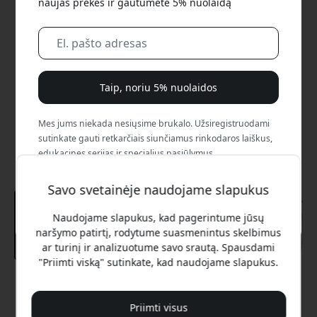
naujas prekes ir gautumėte 5% nuolaidą
Taip, noriu 5% nuolaidos
Mes jums niekada nesiųsime brukalo. Užsiregistruodami
sutinkate gauti retkarčiais siunčiamus rinkodaros laiškus,
edukacines serijas ir specialius pasiūlymus.
Savo svetainėje naudojame slapukus
Ne, aš verčiau mokėčiau visą kainą.
Naudojame slapukus, kad pagerintume jūsų
naršymo patirtį, rodytume suasmenintus skelbimus
ar turinį ir analizuotume savo srautą. Spausdami
"Priimti viską" sutinkate, kad naudojame slapukus.
Rekomenduojama kaina
22.99 EUR
Priimti visus