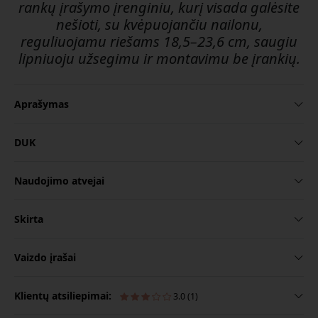
rankų įrašymo įrenginiu, kurį visada galėsite
nešioti, su kvėpuojančiu nailonu,
reguliuojamu riešams 18,5–23,6 cm, saugiu
lipniuoju užsegimu ir montavimu be įrankių.
Aprašymas
DUK
Naudojimo atvejai
Skirta
Vaizdo įrašai
Klientų atsiliepimai:
3.0 (1)