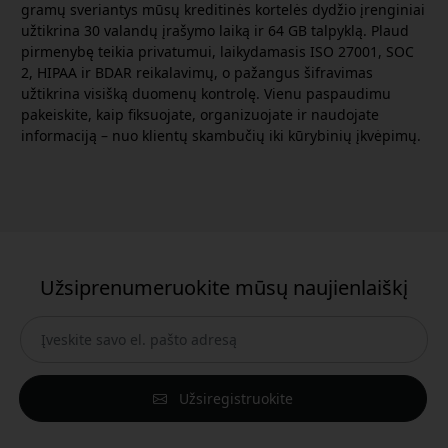
gramų sveriantys mūsų kreditinės kortelės dydžio įrenginiai
užtikrina 30 valandų įrašymo laiką ir 64 GB talpyklą. Plaud
pirmenybę teikia privatumui, laikydamasis ISO 27001, SOC
2, HIPAA ir BDAR reikalavimų, o pažangus šifravimas
užtikrina visišką duomenų kontrolę. Vienu paspaudimu
pakeiskite, kaip fiksuojate, organizuojate ir naudojate
informaciją – nuo klientų skambučių iki kūrybinių įkvėpimų.
Užsiprenumeruokite mūsų naujienlaiškį
Užsiregistruokite