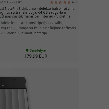
SPU1GXXXXX01
4.6
ud NotePin S dirbtinio intelekto balso įrašymo
nginys su transkripcija, 64 GB saugykla ir
ud app susitikimams bei interviu - Violetinė
rbtinio intelekto transkripcija 112 kalbų
isvų rankų įranga su keliais nešiojimo režimais
i 20 valandų veikianti baterija
Sandėlyje
179.99 EUR