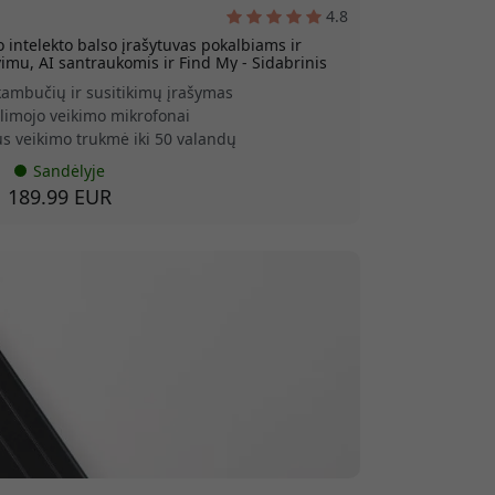
4.8
 intelekto balso įrašytuvas pokalbiams ir
imu, AI santraukomis ir Find My - Sidabrinis
kambučių ir susitikimų įrašymas
olimojo veikimo mikrofonai
s veikimo trukmė iki 50 valandų
Sandėlyje
189.99 EUR