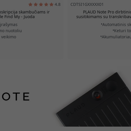
4.8
CDTSI1GXXXXX01
anskripcija skambučiams ir
PLAUD Note Pro dirbtinio
le Find My - Juoda
susitikimams su transkribav
 įrašymas
Automatinis s
mo nuotoliu
Keturi t
s veikimo
Akumuliatoriau