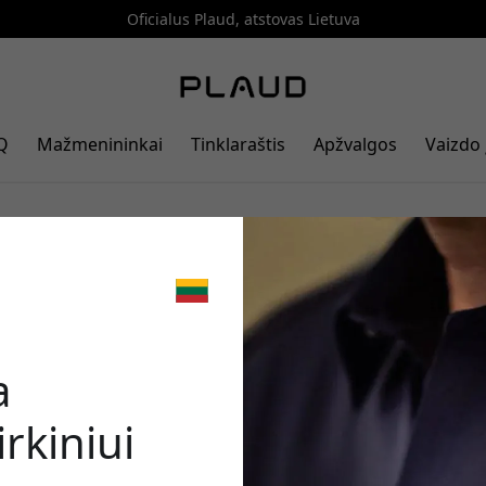
Oficialus Plaud, atstovas Lietuva
Q
Mažmenininkai
Tinklaraštis
Apžvalgos
Vaizdo 
🎉 Jūsų nuo
a
rkiniui
Norėdami gauti 5% nu