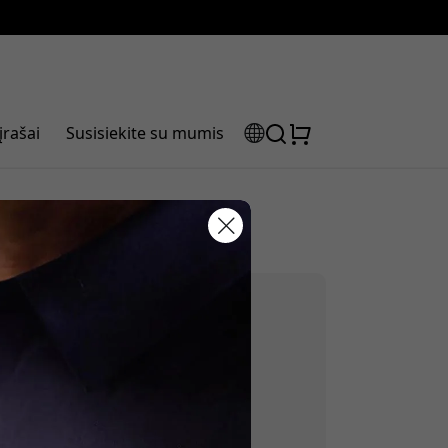
įrašai
Susisiekite su mumis
laidos kodas:
olaidą, naudokite šį kodą