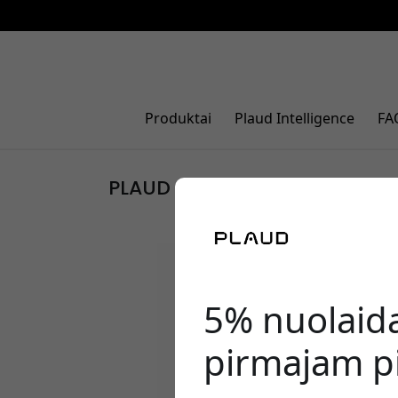
Produktai
Plaud Intelligence
FA
PLAUD NotePin
5% nuolaid
pirmajam pi