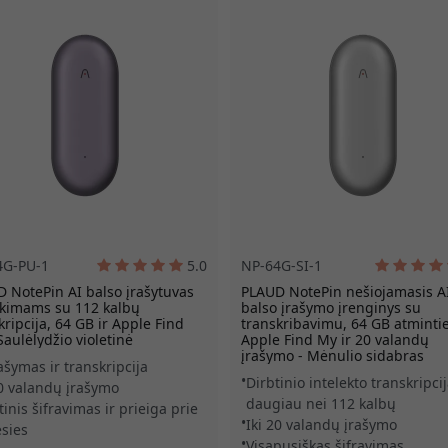
4G-PU-1
5.0
NP-64G-SI-1
 NotePin AI balso įrašytuvas
PLAUD NotePin nešiojamasis A
ikimams su 112 kalbų
balso įrašymo įrenginys su
kripcija, 64 GB ir Apple Find
transkribavimu, 64 GB atmintie
Saulėlydžio violetinė
Apple Find My ir 20 valandų
įrašymo - Mėnulio sidabras
rašymas ir transkripcija
Dirbtinio intelekto transkripci
20 valandų įrašymo
daugiau nei 112 kalbų
inis šifravimas ir prieiga prie
Iki 20 valandų įrašymo
sies
Visapusiškas šifravimas,