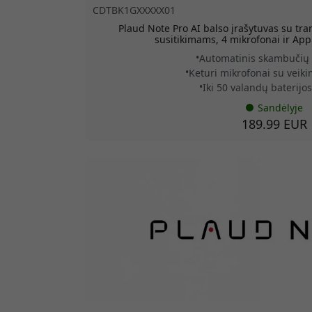
CDTBK1GXXXXX01
Plaud Note Pro AI balso įrašytuvas su tr
susitikimams, 4 mikrofonai ir App
Automatinis skambučių
Keturi mikrofonai su veiki
Iki 50 valandų baterijo
Sandėlyje
189.99 EUR