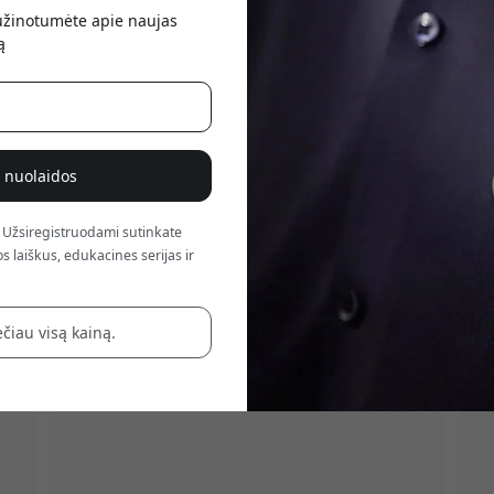
atsis
sužinotumėte apie naujas
ą
% nuolaidos
 Užsiregistruodami sutinkate
s laiškus, edukacines serijas ir
čiau visą kainą.