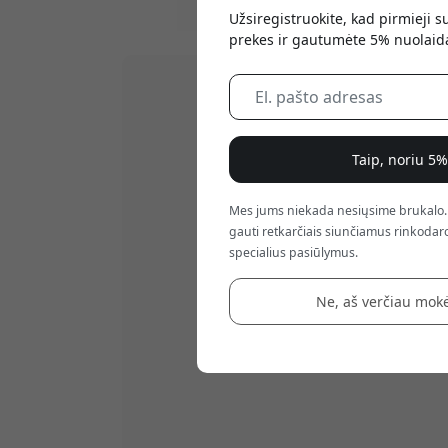
Užsiregistruokite, kad pirmieji 
prekes ir gautumėte 5% nuolaid
Taip, noriu 5
Mes jums niekada nesiųsime brukalo.
gauti retkarčiais siunčiamus rinkodaro
specialius pasiūlymus.
Ne, aš verčiau mokė