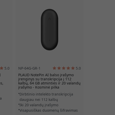
5.0
NP-64G-GR-1
5.0
I
PLAUD NotePin AI balso įrašymo
įrenginys su transkripcija į 112
s,
kalbų, 64 GB atminties ir 20 valandų
įrašymo - Kosminė pilka
Dirbtinio intelekto transkripcija
ja
daugiau nei 112 kalbų
Iki 20 valandų įrašymo
Visapusiškas duomenų šifravimas