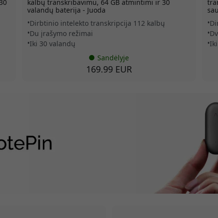
 30
kalbų transkribavimu, 64 GB atmintimi ir 30
tra
valandų baterija - Juoda
sau
Dirbtinio intelekto transkripcija 112 kalbų
Di
Du įrašymo režimai
Dv
Iki 30 valandų
Ik
Sandėlyje
169.99 EUR