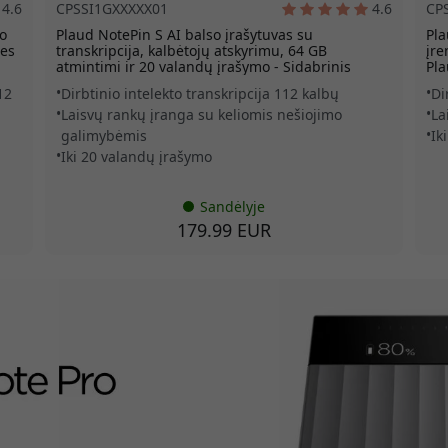
4.6
CPSSI1GXXXXX01
4.6
CP
to
Plaud NotePin S AI balso įrašytuvas su
Pla
ies
transkripcija, kalbėtojų atskyrimu, 64 GB
įre
atmintimi ir 20 valandų įrašymo - Sidabrinis
Pla
12
Dirbtinio intelekto transkripcija 112 kalbų
Di
Laisvų rankų įranga su keliomis nešiojimo
La
galimybėmis
Ik
Iki 20 valandų įrašymo
Sandėlyje
179.99 EUR