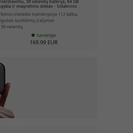
nskribavimu, 30 valandų baterija, 64 GB
gykla ir magnetinis dėklas - Sidabrinis
rbtinio intelekto transkripcija 112 kalbų
igubas susitikimų įrašymas
i 30 valandų
Sandėlyje
169.99 EUR