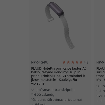
NP-64G-PU
4.8
NP-6
PLAUD NotePin pirmosios laidos AI
PLAUD
balso įrašymo įrenginys su pilnu
susit
priedų rinkiniu, 64 GB atmintimi ir
trans
įkrovimo stotele - Saulėlydžio
My - 
violetinė
AI į
AI įrašymas ir transkripcija
Iki 
Iki 20 valandų
Galut
Galutinis šifravimas privatumui
debe
užtikrinti