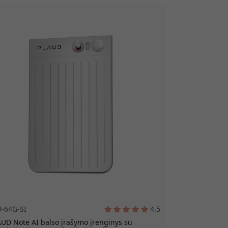
D-64G-SI
4.5
UD Note AI balso įrašymo įrenginys su