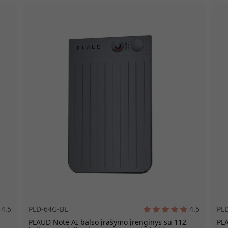
4.5
PLD-64G-BL
4.5
PL
PLAUD Note AI balso įrašymo įrenginys su 112
PLA