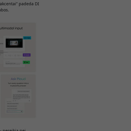
o akcentai“ padeda DI
abos.
– nereikia nei