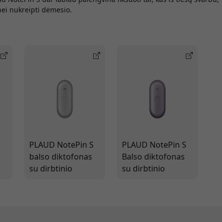
 nei nukreipti dėmesio.
S
PLAUD NotePin S
PLAUD NotePin S
balso diktofonas
Balso diktofonas
su dirbtinio
su dirbtinio
intelekto
intelekto
transkripcija
transkripcija