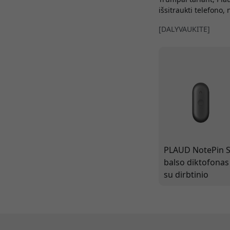
išsitraukti telefono,
[DALYVAUKITE]
PLAUD NotePin 
balso diktofonas
su dirbtinio
intelekto
transkripcija