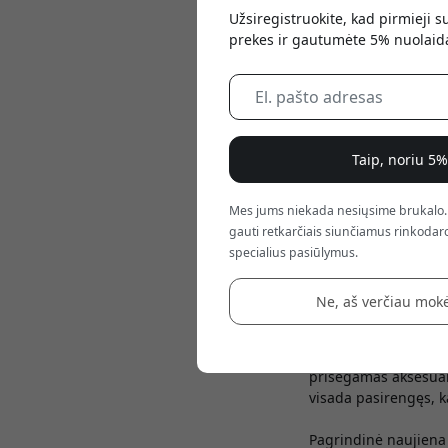
Užsiregistruokite, kad pirmieji 
prekes ir gautumėte 5% nuolaid
Taip, noriu 5
Mes jums niekada nesiųsime brukalo.
Jan 13, 2026
gauti retkarčiais siunčiamus rinkodaro
specialius pasiūlymus.
Plaud pristatė atnau
minimalistinį formos
Ne, aš verčiau mokė
naudojimo kontrole.
NotePin S vis dar tok
prisegamas aksesuar
visada pasirengęs, ka
Pagrindinė naujiena