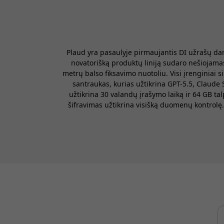
Plaud yra pasaulyje pirmaujantis DI užrašų da
novatorišką produktų liniją sudaro nešiojama
metrų balso fiksavimo nuotoliu. Visi įrenginiai
santraukas, kurias užtikrina GPT-5.5, Claude 
užtikrina 30 valandų įrašymo laiką ir 64 GB t
šifravimas užtikrina visišką duomenų kontrolę.