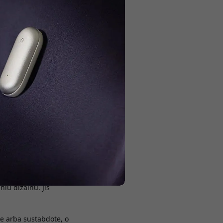
kaitydami.
sia originalo
eresne kasdienio
kas, segtukas ar
iu dizainu. Jis
e arba sustabdote, o