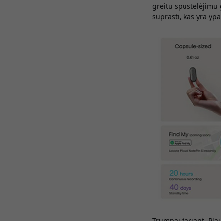
greitu spustelėjimu 
suprasti, kas yra yp
Trumpai tariant, Plau