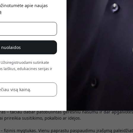
atsis
sužinotumėte apie naujas
ą
% nuolaidos
 Užsiregistruodami sutinkate
s laiškus, edukacines serijas ir
jintą savo nešiojamo DI užrašų įrenginio versiją. Plaud NotePin S tę
 faktorių, tačiau pasižymi patobulinta naudotojo patirtimi ir dar g
čiau visą kainą.
s pat diskretiškas ir lankstus nešioti – kaip apyrankė, kaklo pakabu
as – tačiau dabar patobulintas geresniu našumu ir dar apgalvotesn
i prireikia susitikimo, pokalbio ar idėjos.
 – fizinis mygtukas. Vienu paprastu paspaudimu įrašymą paleidžiat