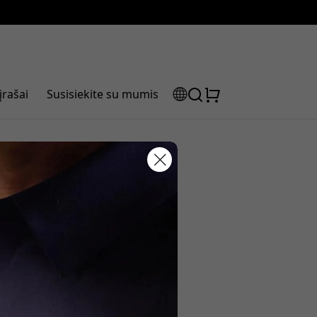
įrašai
Susisiekite su mumis
btinio
laidos kodas:
olaidą, naudokite šį kodą