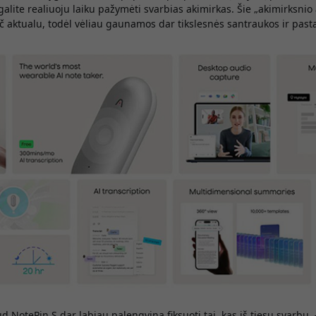
galite realiuoju laiku pažymėti svarbias akimirkas. Šie „akimirksni
ač aktualu, todėl vėliau gaunamos dar tikslesnės santraukos ir past
d NotePin S dar labiau palengvina fiksuoti tai, kas iš tiesų svarbu, 