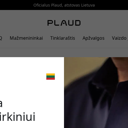
Oficialus Plaud, atstovas Lietuva
Q
Mažmenininkai
Tinklaraštis
Apžvalgos
Vaizdo 
Pin S suteikia dar sklandesnes dir
pastabas
🎉 Jūsų nuo
a
rkiniui
Norėdami gauti 5% nu