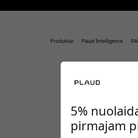
Produktai
Plaud Intelligence
FA
Plaud Note
intelekto 
5% nuolaid
pirmajam pi