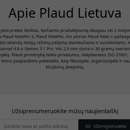
Apie Plaud Lietuva
rymo prekės ženklas, keičiantis produktyvumą daugiau nei 2 milij
s Plaud NotePin S, Plaud NotePin, itin plonas Plaud Note ir pažang
 siūlo sklandų dviejų režimų įrašymą skambučiams ir susitikimams, 
Sonnet 4.6 ir Gemini 3.1 Pro. Vos 2,9 mm storio ir 30 gramų sverian
alpyklą. Plaud pirmenybę teikia privatumui, laikydamasis ISO 27001
 Vienu paspaudimu pakeiskite, kaip fiksuojate, organizuojate ir na
kūrybinių įkvėpimų.
Užsiprenumeruokite mūsų naujienlaiškį
Užsiregistruokite