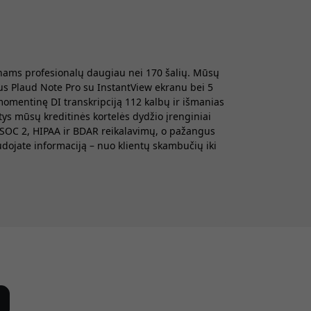
onams profesionalų daugiau nei 170 šalių. Mūsų
us Plaud Note Pro su InstantView ekranu bei 5
momentinę DI transkripciją 112 kalbų ir išmanias
tys mūsų kreditinės kortelės dydžio įrenginiai
, SOC 2, HIPAA ir BDAR reikalavimų, o pažangus
udojate informaciją – nuo klientų skambučių iki